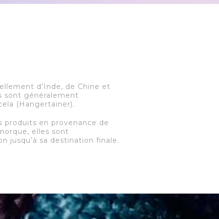
ellement d’Inde, de Chine et
nts sont généralement
ela (Hangertainer).
es produits en provenance de
morque, elles sont
 jusqu’à sa destination finale.