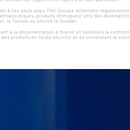
imiter à ces seuls pays, FMI Groupe achemine régulièreme
armaceutiques, produits chimiques) vers des destinations
oc, la Tunisie ou encore le Soudan.
uant à la documentation à fournir et veillons à la confo
 des produits en toute sécurité et en choisissant la solut