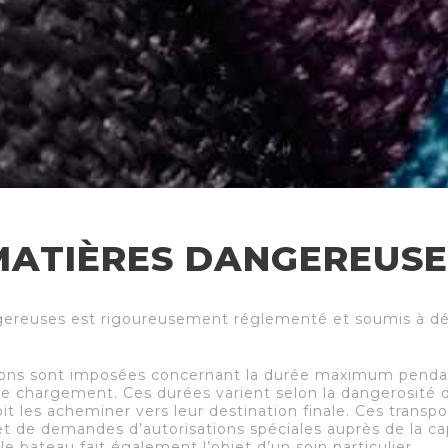
MATIÈRES DANGEREUSE
gereuses est rigoureusement réglementé et soumis à décl
tions sont imposées concernant la durée maximum pendant
de chargement. Ces durées varient selon la dangerosité du
oit les acheminer vers leur destination finale. Ces trans
t de demandes d’autorisations spéciales auprès de la cap
 bateau fait également l’objet d’un soin particulier.