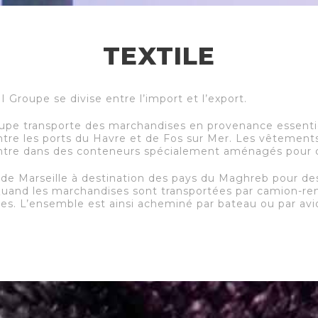
TEXTILE
I Groupe se divise entre l’import et l’export.
roupe transporte des marchandises en provenance essenti
t entre les ports du Havre et de Fos sur Mer. Les vêteme
intre dans des conteneurs spécialement aménagés pour c
tir de Marseille à destination des pays du Maghreb pour d
 Quand les marchandises sont transportées par camion-re
es. L’ensemble est ainsi acheminé par bateau ou par avion