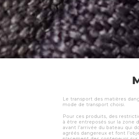
Le transport des matières dan
mode de transport choisi.
Pour ces produits, des restric
à être entreposés sur la zone 
avant l’arrivée du bateau qui d
agréés dangereux et font l’obje
placement des conteneurs sur le