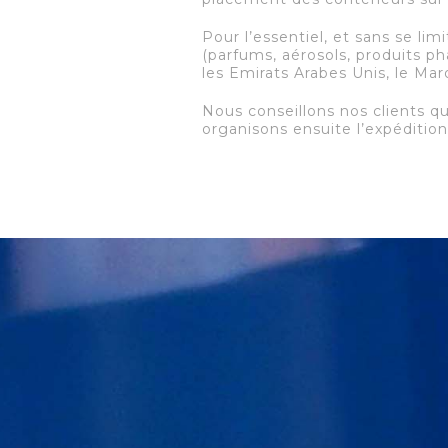
Pour l’essentiel, et sans se l
(parfums, aérosols, produits ph
les Emirats Arabes Unis, le Mar
Nous conseillons nos clients q
organisons ensuite l’expédition