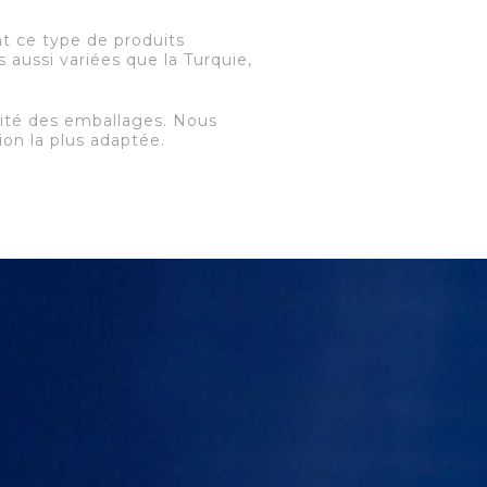
nt ce type de produits
 aussi variées que la Turquie,
rmité des emballages. Nous
ion la plus adaptée.