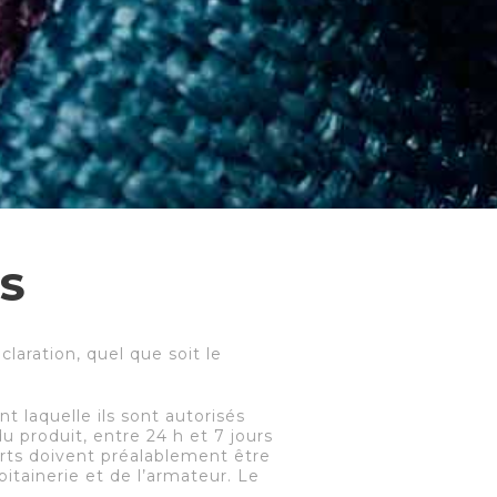
S
aration, quel que soit le
 laquelle ils sont autorisés
 produit, entre 24 h et 7 jours
ports doivent préalablement être
itainerie et de l’armateur. Le