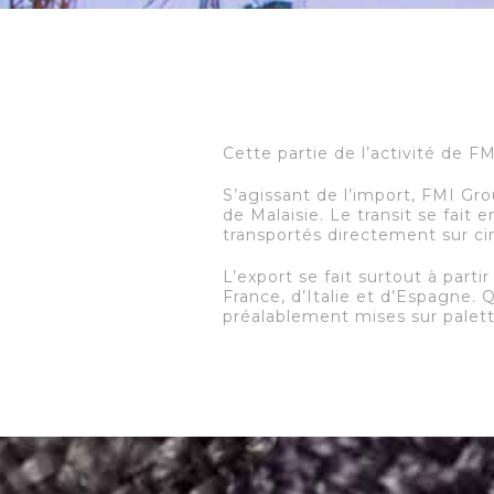
Cette partie de l’activité de FM
S’agissant de l’import, FMI G
de Malaisie. Le transit se fai
transportés directement sur c
L’export se fait surtout à par
France, d’Italie et d’Espagne.
préalablement mises sur palett