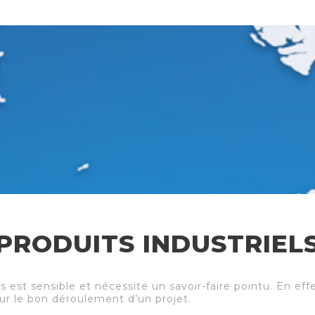
PRODUITS INDUSTRIEL
s est sensible et nécessite un savoir-faire pointu. En eff
r le bon déroulement d’un projet.