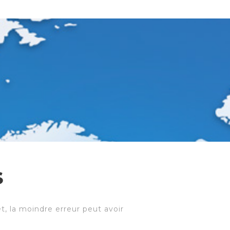
S
et, la moindre erreur peut avoir