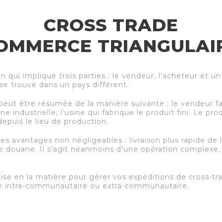
CROSS TRADE
OMMERCE TRIANGULAI
n qui implique trois parties : le vendeur, l’acheteur et un
e trouve dans un pays différent.
ut être résumée de la manière suivante : le vendeur fai
e industrielle, l’usine qui fabrique le produit fini. Le produ
depuis le lieu de production.
es avantages non négligeables : livraison plus rapide d
 de douane. Il s’agit néanmoins d’une opération complexe, 
ise en la matière pour gérer vos expéditions de cross-tra
ire intra-communautaire ou extra-communautaire.